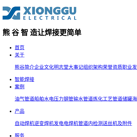
熊 谷 智 造
让焊接更简单
首页
关于
熊谷简介
企业文化
明志堂
大事记
组织架构
荣誉资质
职业发
智能焊接
案例
油气管道
船舶
水电压力钢管
输水管道
炼化工艺管道
储罐
海
产品
自动焊机
逆变焊机
发电电焊机
管道内检测
送丝机及附件
服务