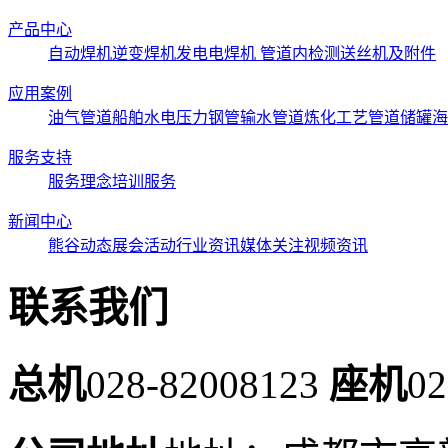
产品中心
自动焊机
逆变焊机
发电电焊机
管道内检测
送丝机及附件
应用案例
油气管道
船舶
水电压力钢管
输水管道
炼化工艺管道
储罐
海
服务支持
服务理念
培训服务
新闻中心
熊谷动态
展会活动
行业资讯
媒体关注
视频资讯
联系我们
总机
028-82008123
座机
02