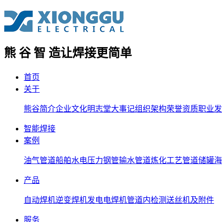
熊 谷 智 造
让焊接更简单
首页
关于
熊谷简介
企业文化
明志堂
大事记
组织架构
荣誉资质
职业发
智能焊接
案例
油气管道
船舶
水电压力钢管
输水管道
炼化工艺管道
储罐
海
产品
自动焊机
逆变焊机
发电电焊机
管道内检测
送丝机及附件
服务