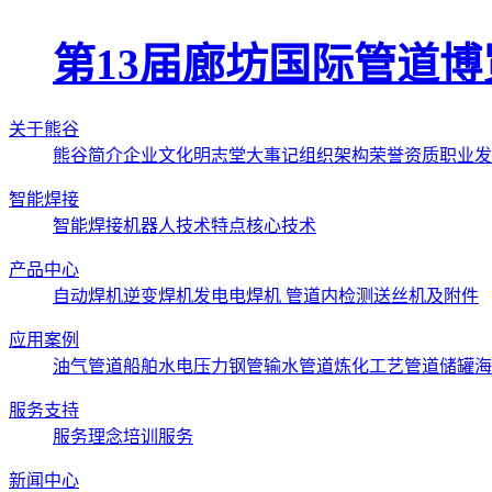
第13届廊坊国际管道
关于熊谷
熊谷简介
企业文化
明志堂
大事记
组织架构
荣誉资质
职业发
智能焊接
智能焊接机器人
技术特点
核心技术
产品中心
自动焊机
逆变焊机
发电电焊机
管道内检测
送丝机及附件
应用案例
油气管道
船舶
水电压力钢管
输水管道
炼化工艺管道
储罐
海
服务支持
服务理念
培训服务
新闻中心