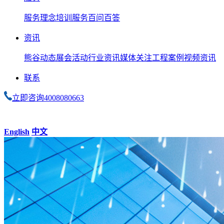
服务理念
培训服务
百问百答
资讯
熊谷动态
展会活动
行业资讯
媒体关注
工程案例
视频资讯
联系
立即咨询
4008080663
English
中文